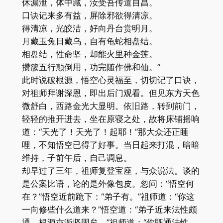
休漏泄，体中藏，汝受吾传道自昌。
口诀记来多有益，屏除邪欲得清凉。
得清凉，光皎洁，好向丹台赏明月。
月藏玉兔日藏乌，自有龟蛇相盘结。
相盘结，性命坚，却能火里种金莲。
攒簇五行颠倒用，功完随作佛和仙。”
此时说破根源，悟空心灵福至，切切记了口诀，
对祖师拜谢深恩，即出后门观看。但见东方天色
微舒白，西路金光大显明。依旧路，转到前门，
轻轻的推开进去，坐在原寝之处，故将床铺摇响
道：“天光了！天光了！起耶！”那大众还正睡
哩，不知悟空已得了好事。当日起来打混，暗暗
维持，子前午后，自己调息。
却早过了三年，祖师复登宝座，与众说法。谈的
是公案比语，论的是外像包皮。忽问：“悟空何
在？”悟空近前跪下：“弟子有。”祖师道：“你这
一向修些什么道来？”悟空道：“弟子近来法性颇
通，根源亦渐坚固矣。”祖师道：“你既通法性，