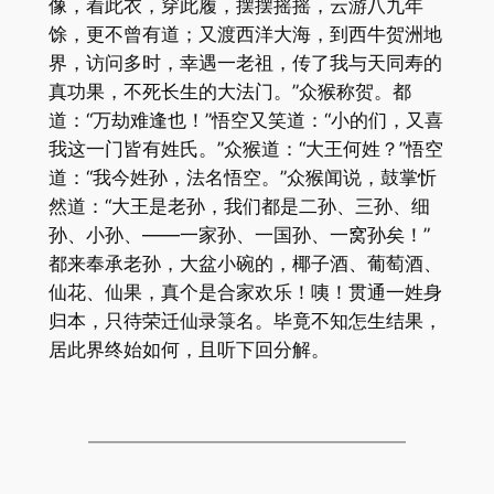
像，着此衣，穿此履，摆摆摇摇，云游八九年
馀，更不曾有道；又渡西洋大海，到西牛贺洲地
界，访问多时，幸遇一老祖，传了我与天同寿的
真功果，不死长生的大法门。”众猴称贺。都
道：“万劫难逢也！”悟空又笑道：“小的们，又喜
我这一门皆有姓氏。”众猴道：“大王何姓？”悟空
道：“我今姓孙，法名悟空。”众猴闻说，鼓掌忻
然道：“大王是老孙，我们都是二孙、三孙、细
孙、小孙、——一家孙、一国孙、一窝孙矣！”
都来奉承老孙，大盆小碗的，椰子酒、葡萄酒、
仙花、仙果，真个是合家欢乐！咦！贯通一姓身
归本，只待荣迁仙录箓名。毕竟不知怎生结果，
居此界终始如何，且听下回分解。