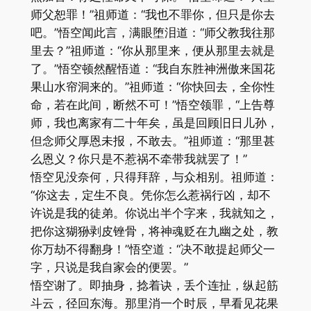
师父恕罪！”祖师道：“我也不罪你，但只是你去
吧。”悟空闻此言，满眼堕泪道：“师父教我往那
里去？”祖师道：“你从那里来，便从那里去就是
了。”悟空顿然醒悟道：“我自东胜神洲傲来国花
果山水帘洞来的。”祖师道：“你快回去，全你性
命，若在此间，断然不可！”悟空领罪，“上告尊
师，我也离家有二十年矣，虽是回顾旧日儿孙，
但念师父厚恩未报，不敢去。”祖师道：“那里甚
么恩义？你只是不惹祸不牵带我就罢了！”
悟空见没奈何，只得拜辞，与众相别。祖师道：
“你这去，定生不良。凭你怎么惹祸行凶，却不
许说是我的徒弟。你说出半个字来，我就知之，
把你这猢狲剥皮锉骨，将神魂贬在九幽之处，教
你万劫不得翻身！”悟空道：“决不敢提起师父一
字，只说是我自家会的便罢。”
悟空谢了。即抽身，捻着诀，丢个连扯，纵起筋
斗云，径回东海。那里消一个时辰，早看见花果