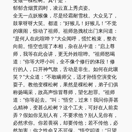
变做一棵松树。真个是：
郁郁含烟贯四时，凌云直上秀贞姿。
全无一点妖猴像，尽是经霜耐雪枝。大众见了，
鼓掌呀呀大笑。都道：“好猴儿！好猴儿！”不觉
的嚷闹，惊动了祖师。祖师急拽杖出门来问道：
“是何人在此喧哗？”大众闻呼，慌忙检束，整衣
向前。悟空也现了本相，杂在丛中道：“启上尊
师，我等在此会讲，更无外姓喧哗。”祖师怒喝
道：“你等大呼小叫，全不像个修行的体段！修
行的人，口开神气散，舌动是非生。如何在此嚷
笑？”大众道：“不敢瞒师父，适才孙悟空演变化
耍子。教他变棵松树，果然是棵松树，弟子们俱
称扬喝采，故高声惊冒尊师，望乞恕罪。”祖师
道：“你等起去。”叫：“悟空，过来！我问你弄甚
么精神，变甚么松树？这个工夫，可好在人前卖
弄？假如你见别人有，不要求他？别人见你有，
必然求你。你若畏祸，却要传他；若不传他，必
然加害：你之性命又不可保。”悟空叩道：“只望