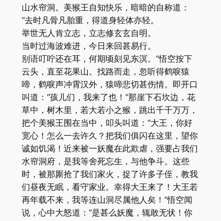
山水帘洞。美猴王自知快乐，暗暗的自称道：
“去时凡骨凡胎重，得道身轻体亦轻。
举世无人肯立志，立志修玄玄自明。
当时过海波难进，今日来回甚易行。
别语叮咛还在耳，何期顷刻见东溟。”悟空按下
云头，直至花果山。找路而走，忽听得鹤唳猿
啼，鹤唳声冲霄汉外，猿啼悲切甚伤情。即开口
叫道：“孩儿们，我来了也！”那崖下石坎边，花
草中，树木里，若大若小之猴，跳出千千万万，
把个美猴王围在当中，叩头叫道：“大王，你好
宽心！怎么一去许久？把我们俱闪在这里，望你
诚如饥渴！近来被一妖魔在此欺虐，强要占我们
水帘洞府，是我等舍死忘生，与他争斗。这些
时，被那厮抢了我们家火，捉了许多子侄，教我
们昼夜无眠，看守家业。幸得大王来了！大王若
再年载不来，我等连山洞尽属他人矣！”悟空闻
说，心中大怒道：“是甚么妖魔，辄敢无状！你