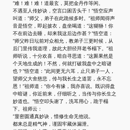
“难！难！难！道最玄，莫把金丹作等闲。
不遇至人传妙诀，空言口困舌头干！”悟空应声
叫道：“师父，弟子在此跪候多时。”祖师闻得声
音是悟空，即起披衣，盘坐喝道：“这猢狲！你
不在前边去睡，却来我这后边作甚？”悟空道：
“师父昨日坛前对众相允，教弟子三更时候，从
后门里传我道理，故此大胆径拜老爷榻下。”祖
师听说，十分欢喜，暗自寻思道：“这厮果然是
个天地生成的！不然，何就打破我盘中之暗谜
也？”悟空道：“此间更无六耳，止只弟子一人，
望师父大舍慈悲，传与我长生之道罢，永不忘
恩！”祖师道：“你今有缘，我亦喜说。既识得盘
中暗谜，你近前来，仔细听之，当传与你长生之
妙道也。”悟空叩头谢了，洗耳用心，跪于榻
下。祖师云：
“显密圆通真妙诀，惜修生命无他说。
都来总是精气神，谨固牢藏休漏泄。