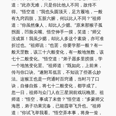
道：“此亦无难，只是你比他人不同，故传不
得。”悟空道：“我也头圆顶天，足方履地，一般
有九窍四肢，五脏六腑，何以比人不同？”祖师
道：“你虽然像人，却比人少腮。”原来那猴子孤
拐面，凹脸尖嘴。悟空伸手一摸，笑道：“师父
没成算！我虽少腮，却比人多这个素袋，亦可准
折过也。”祖师说：“也罢，你要学那一般？有一
般天罡数，该三十六般变化，有一般地煞数，该
七十二般变化。”悟空道：“弟子愿多里捞摸，学
一个地煞变化罢。”祖师道：“既如此，上前来，
传与你口诀。”遂附耳低言，不知说了些甚么妙
法。这猴王也是一窍通时百窍通，当时习了口
诀，自修自炼，将七十二般变化，都学成了。
忽一日，祖师与众门人在三星洞前戏玩晚景。祖
师道：“悟空，事成了未曾？”悟空道：“多蒙师父
海恩，弟子功果完备，已能霞举飞升也。”祖师
道：“你试飞举我看。”悟空弄本事，将身一耸，