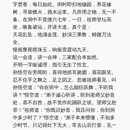
字焚香，每日如此。闲时即扫地锄园，养花修
树，寻柴燃火，挑水运浆。凡所用之物，无一不
备。在洞中不觉倏六七年，一日，祖师登坛高
坐，唤集诸仙，开讲大道。真个是：
天花乱坠，地涌金莲。妙演三乘教，精微万法
全。
慢摇麈尾喷珠玉，响振雷霆动九天。
说一会道，讲一会禅，三家配合本如然。
开明一字皈诚理，指引无生了性玄。
孙悟空在旁闻听，喜得他抓耳挠腮，眉花眼笑。
忍不住手之舞之，足之蹈之。忽被祖师看见，叫
孙悟空道：“你在班中，怎么颠狂跃舞，不听我
讲？”悟空道：“弟子诚心听讲，听到老师父妙音
处，喜不自胜，故不觉作此踊跃之状。望师父恕
罪！”祖师道：“你既识妙音，我且问你，你到洞
中多少时了？”悟空道：“弟子本来懵懂，不知多
少时节。只记得灶下无火，常去山后打柴，见一