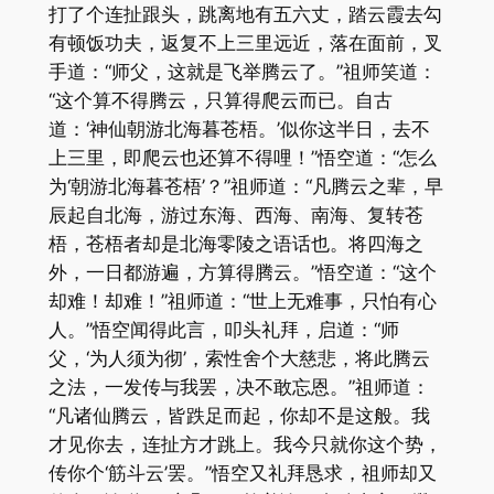
打了个连扯跟头，跳离地有五六丈，踏云霞去勾
有顿饭功夫，返复不上三里远近，落在面前，叉
手道：“师父，这就是飞举腾云了。”祖师笑道：
“这个算不得腾云，只算得爬云而已。自古
道：‘神仙朝游北海暮苍梧。’似你这半日，去不
上三里，即爬云也还算不得哩！”悟空道：“怎么
为‘朝游北海暮苍梧’？”祖师道：“凡腾云之辈，早
辰起自北海，游过东海、西海、南海、复转苍
梧，苍梧者却是北海零陵之语话也。将四海之
外，一日都游遍，方算得腾云。”悟空道：“这个
却难！却难！”祖师道：“世上无难事，只怕有心
人。”悟空闻得此言，叩头礼拜，启道：“师
父，‘为人须为彻’，索性舍个大慈悲，将此腾云
之法，一发传与我罢，决不敢忘恩。”祖师道：
“凡诸仙腾云，皆跌足而起，你却不是这般。我
才见你去，连扯方才跳上。我今只就你这个势，
传你个‘筋斗云’罢。”悟空又礼拜恳求，祖师却又