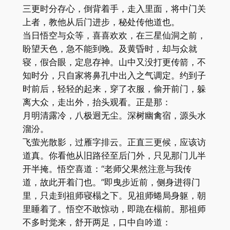
三更时分存心，倒背着手，走入里面，将中门关
上者，教他从后门进步，秘处传他道也。
当日悟空与众等，喜喜欢欢，在三星仙洞之前，
盼望天色，急不能到晚。及黄昏时，却与众就
寝，假合眼，定息存神。山中又没打更传箭，不
知时分，只自家将鼻孔中出入之气调定。约到子
时前后，轻轻的起来，穿了衣服，偷开前门，躲
离大众，走出外，抬头观看。正是那：
月明清露冷，八极迥无尘。深树幽禽宿，源头水
溜汾。
飞萤光散影，过雁字排云。正直三更候，应该访
道真。你看他从旧路径至后门外，只见那门儿半
开半掩。悟空喜道：“老师父果然注意与我传
道，故此开着门也。”即曳步近前，侧身进得门
里，只走到祖师寝榻之下。见祖师蜷局身躯，朝
里睡着了。悟空不敢惊动，即跪在榻前。那祖师
不多时觉来，舒开两足，口中自吟道：