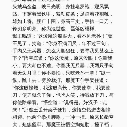
头戴乌金盔，映日光明；身挂皂罗袍，迎风飘
荡。下穿着黑铁甲，紧勒皮条；足踏着花褶靴，
雄如上将。腰广十围，身高三丈，手执一口刀，
锋刃多明亮。称为混世魔，磊落凶模样。
猴王喝道：“这泼魔这般眼大，看不见老孙！”魔
王见了，笑道：“你身不满四尺，年不过三旬，
手内又无兵器，怎么大胆猖狂，要寻我见甚么上
下？”悟空骂道：“你这泼魔，原来没眼！你量我
小，要大却也不难。你量我无兵器，我两只手勾
着天边月哩！你不要怕，只吃老孙一拳！”纵一
纵，跳上去，劈脸就打。那魔王伸手架住道：
“你这般矬矮，我这般高长，你要使拳，我要使
刀，使刀就杀了你，也吃人笑，待我放下刀，与
你使路拳看。”悟空道：“说得是。好汉子！走
来！”那魔王丢开架子便打，这悟空钻进去相撞
相迎。他两个拳捶脚踢，一冲一撞。原来长拳空
大，短簇坚牢。那魔王被悟空掏短肋，撞了裆，