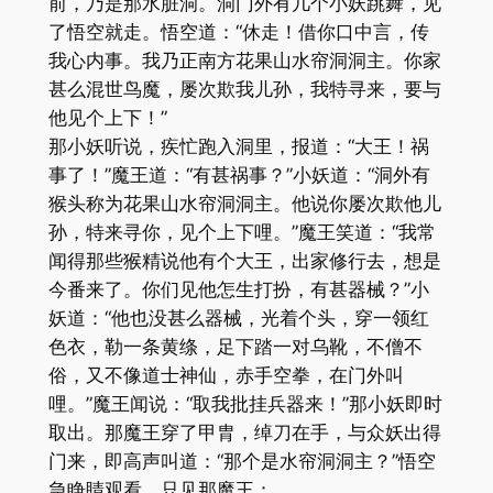
前，乃是那水脏洞。洞门外有几个小妖跳舞，见
了悟空就走。悟空道：“休走！借你口中言，传
我心内事。我乃正南方花果山水帘洞洞主。你家
甚么混世鸟魔，屡次欺我儿孙，我特寻来，要与
他见个上下！”
那小妖听说，疾忙跑入洞里，报道：“大王！祸
事了！”魔王道：“有甚祸事？”小妖道：“洞外有
猴头称为花果山水帘洞洞主。他说你屡次欺他儿
孙，特来寻你，见个上下哩。”魔王笑道：“我常
闻得那些猴精说他有个大王，出家修行去，想是
今番来了。你们见他怎生打扮，有甚器械？”小
妖道：“他也没甚么器械，光着个头，穿一领红
色衣，勒一条黄绦，足下踏一对乌靴，不僧不
俗，又不像道士神仙，赤手空拳，在门外叫
哩。”魔王闻说：“取我批挂兵器来！”那小妖即时
取出。那魔王穿了甲胄，绰刀在手，与众妖出得
门来，即高声叫道：“那个是水帘洞洞主？”悟空
急睁睛观看，只见那魔王：