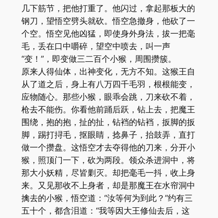
几下筋节，把他打重了。他闪过，拿起那板大的
钢刀，望悟空劈头就砍。悟空急撤身，他砍了一
个空。悟空见他凶猛，即使身外身法，拔一把毫
毛，丢在口中嚼碎，望空中喷去，叫一声
“变！”，即变做三二百个小猴，周围攒簇。
原来人得仙体，出神变化，无方不知。这猴王自
从了道之后，身上有八万四千毛羽，根根能变，
应物随心。那些小猴，眼乖会跳，刀来砍不着，
枪去不能伤。你看他前踊后跃，钻上去，把魔王
围绕，抱的抱，扯的扯，钻裆的钻裆，扳脚的扳
脚，踢打挦毛，抠眼睛，捻鼻子，抬鼓弄，直打
做一个攒盘。这悟空才去夺得他的刀来，分开小
猴，照顶门一下，砍为两段。领众杀进洞中，将
那大小妖精，尽皆剿灭。却把毫毛一抖，收上身
来。又见那收不上身者，却是那魔王在水帘洞中
擒去的小猴，悟空道：“汝等何为到此？”约有三
五十个，都含泪道：“我等因大王修仙去后，这