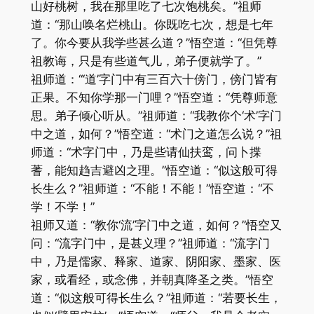
山好桃树，我在那里吃了七次饱桃矣。”祖师
道：“那山唤名烂桃山。你既吃七次，想是七年
了。你今要从我学些甚么道？”悟空道：“但凭尊
祖教诲，只是有些道气儿，弟子便就学了。”
祖师道：“‘道’字门中有三百六十傍门，傍门皆有
正果。不知你学那一门哩？”悟空道：“凭尊师意
思。弟子倾心听从。”祖师道：“我教你个‘术’字门
中之道，如何？”悟空道：“术门之道怎么说？”祖
师道：“术字门中，乃是些请仙扶鸾，问卜揲
蓍，能知趋吉避凶之理。”悟空道：“似这般可得
长生么？”祖师道：“不能！不能！”悟空道：“不
学！不学！”
祖师又道：“教你‘流’字门中之道，如何？”悟空又
问：“流字门中，是甚义理？”祖师道：“流字门
中，乃是儒家、释家、道家、阴阳家、墨家、医
家，或看经，或念佛，并朝真降圣之类。”悟空
道：“似这般可得长生么？”祖师道：“若要长生，