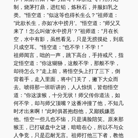
制，烧茅打鼎，进红铅，炼秋石，并服妇乳之
类。”悟空道：“似这等也得长生么？”祖师道：
“此欲长生，亦如‘水中捞月’。”悟空道：“师父又
来了！怎么叫做‘水中捞月’？”祖师道：“月在长
空，水中有影，虽然看见，只是无捞摸处，到底
只成空耳。”悟空道：“也不学！不学！”
祖师闻言，咄的一声，跳下高台，手持戒尺，指
定悟空道：“你这猢狲，这般不学，那般不学，
却待怎么？”走上前，将悟空头上打了三下，倒
背着手，走入里面，将中门关了，撇下大众而
去。唬得那一班听讲的，人人惊惧，皆怨悟空
道：“你这泼猴，十分无状！师父传你道法，如
何不学，却与师父顶嘴？这番冲撞了他，不知几
时才出来啊！”此时俱甚抱怨他，又鄙贱嫌恶
他。悟空一些儿也不恼，只是满脸陪笑。原来那
猴王，已打破盘中之谜，暗暗在心，所以不与众
人争竞，只是忍耐无言。祖师打他三下者，教他