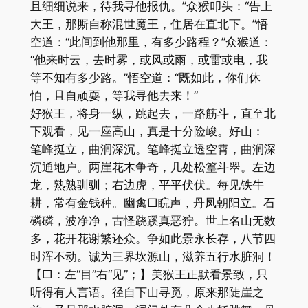
且细细说来，待我寻他报仇。”众猴叩头：“告上
大王，那厮自称混世魔王，住居在直北下。”悟
空道：“此间到他那里，有多少路程？”众猴道：
“他来时云，去时雾，或风或雨，或雷或电，我
等不知有多少路。”悟空道：“既如此，你们休
怕，且自顽耍，等我寻他去来！”
好猴王，将身一纵，跳起去，一路筋斗，直至北
下观看，见一座高山，真是十分险峻。好山：
笔峰挺立，曲涧深沉。笔峰挺立透空霄，曲涧深
沉通地户。两崖花木争奇，几处松篁斗翠。左边
龙，熟熟驯驯；右边虎，平平伏伏。每见铁牛
耕，常有金钱种。幽禽□睆声，丹凤朝阳立。石
磷磷，波净净，古怪跷蹊真恶狞。世上名山无数
多，花开花谢繁还众。争如此景永长存，八节四
时浑不动。诚为三界坎源山，滋养五行水脏洞！
【□：左“目”右“见”；】美猴王正默看景致，只
听得有人言语。径自下山寻觅，原来那陡崖之