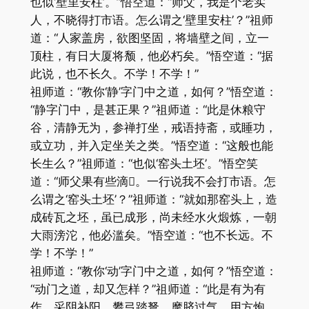
也似‘壁里安柱’。”悟空道：“师父，我是个老实
人，不晓得打市语。怎么谓之‘壁里安柱’？”祖师
道：“人家盖房，欲图坚固，将墙壁之间，立一
顶柱，有日大厦将颓，他必朽矣。”悟空道：“据
此说，也不长久。不学！不学！”
祖师道：“教你‘静’字门中之道，如何？”悟空道：
“静字门中，是甚正果？”祖师道：“此是休粮守
谷，清静无为，参禅打坐，戒语持斋，或睡功，
或立功，并入定坐关之类。”悟空道：“这般也能
长生么？”祖师道：“也似‘窑头土坯’。”悟空笑
道：“师父果有些滴。一行说我不会打市语。怎
么谓之‘窑头土坯’？”祖师道：“就如那窑头上，造
成砖瓦之坯，虽已成形，尚未经水火煅炼，一朝
大雨滂沱，他必滥矣。”悟空道：“也不长远。不
学！不学！”
祖师道：“教你‘动’字门中之道，如何？”悟空道：
“动门之道，却又怎样？”祖师道：“此是有为有
作，采阴补阳，攀弓踏弩，摩脐过气，用方炮