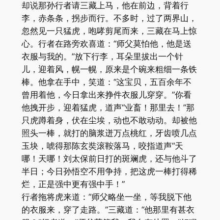
却说那孙行者请三藏上马，他在前边，背着行
李，赤条条，拐步而行。不多时，过了两界山，
忽然见一只猛虎，咆哮剪尾而来，三藏在马上惊
心。行者在路旁欢喜道：“师父莫怕他，他是送
衣服与我的。”放下行李，耳朵里拔出一个针
儿，迎着风，幌一幌，原来是个碗来粗细一条铁
棒。他拿在手中，笑道：“这宝贝，五百余年不
曾用着他，今日拿出来挣件衣服儿穿穿。”你看
他拽开步，迎着猛虎，道声“业畜！那里去！”那
只虎蹲着身，伏在尘埃，动也不敢动动。却被他
照头一棒，就打的脑浆迸万点桃红，牙齿喷几点
玉块，唬得那陈玄奘滚鞍落马，咬指道声“天
哪！天哪！刘太保前日打的斑斓虎，还与他斗了
半日；今日孙悟空不用争持，把这虎一棒打得稀
烂，正是强中更有强中手！”
行者拖将虎来道：“师父略坐一坐，等我脱下他
的衣服来，穿了走路。”三藏道：“他那里有甚衣