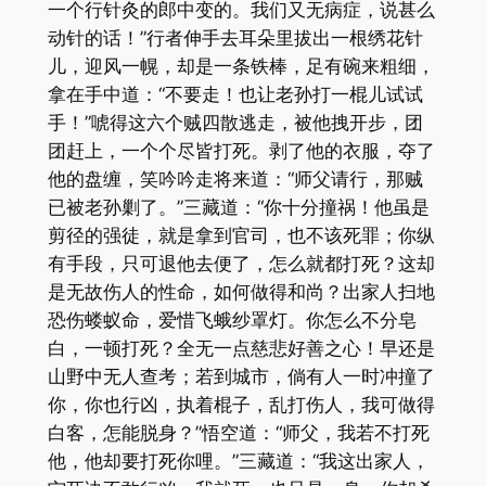
一个行针灸的郎中变的。我们又无病症，说甚么
动针的话！”行者伸手去耳朵里拔出一根绣花针
儿，迎风一幌，却是一条铁棒，足有碗来粗细，
拿在手中道：“不要走！也让老孙打一棍儿试试
手！”唬得这六个贼四散逃走，被他拽开步，团
团赶上，一个个尽皆打死。剥了他的衣服，夺了
他的盘缠，笑吟吟走将来道：“师父请行，那贼
已被老孙剿了。”三藏道：“你十分撞祸！他虽是
剪径的强徒，就是拿到官司，也不该死罪；你纵
有手段，只可退他去便了，怎么就都打死？这却
是无故伤人的性命，如何做得和尚？出家人扫地
恐伤蝼蚁命，爱惜飞蛾纱罩灯。你怎么不分皂
白，一顿打死？全无一点慈悲好善之心！早还是
山野中无人查考；若到城市，倘有人一时冲撞了
你，你也行凶，执着棍子，乱打伤人，我可做得
白客，怎能脱身？”悟空道：“师父，我若不打死
他，他却要打死你哩。”三藏道：“我这出家人，