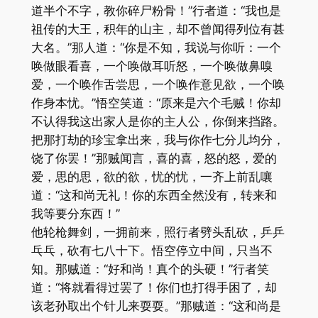
道半个不字，教你碎尸粉骨！”行者道：“我也是
祖传的大王，积年的山主，却不曾闻得列位有甚
大名。”那人道：“你是不知，我说与你听：一个
唤做眼看喜，一个唤做耳听怒，一个唤做鼻嗅
爱，一个唤作舌尝思，一个唤作意见欲，一个唤
作身本忧。”悟空笑道：“原来是六个毛贼！你却
不认得我这出家人是你的主人公，你倒来挡路。
把那打劫的珍宝拿出来，我与你作七分儿均分，
饶了你罢！”那贼闻言，喜的喜，怒的怒，爱的
爱，思的思，欲的欲，忧的忧，一齐上前乱嚷
道：“这和尚无礼！你的东西全然没有，转来和
我等要分东西！”
他轮枪舞剑，一拥前来，照行者劈头乱砍，乒乒
乓乓，砍有七八十下。悟空停立中间，只当不
知。那贼道：“好和尚！真个的头硬！”行者笑
道：“将就看得过罢了！你们也打得手困了，却
该老孙取出个针儿来耍耍。”那贼道：“这和尚是