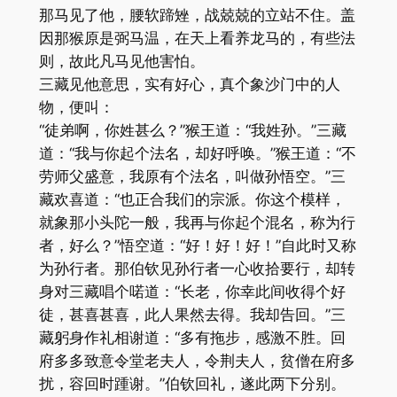
那马见了他，腰软蹄矬，战兢兢的立站不住。盖
因那猴原是弼马温，在天上看养龙马的，有些法
则，故此凡马见他害怕。
三藏见他意思，实有好心，真个象沙门中的人
物，便叫：
“徒弟啊，你姓甚么？”猴王道：“我姓孙。”三藏
道：“我与你起个法名，却好呼唤。”猴王道：“不
劳师父盛意，我原有个法名，叫做孙悟空。”三
藏欢喜道：“也正合我们的宗派。你这个模样，
就象那小头陀一般，我再与你起个混名，称为行
者，好么？”悟空道：“好！好！好！”自此时又称
为孙行者。那伯钦见孙行者一心收拾要行，却转
身对三藏唱个喏道：“长老，你幸此间收得个好
徒，甚喜甚喜，此人果然去得。我却告回。”三
藏躬身作礼相谢道：“多有拖步，感激不胜。回
府多多致意令堂老夫人，令荆夫人，贫僧在府多
扰，容回时踵谢。”伯钦回礼，遂此两下分别。