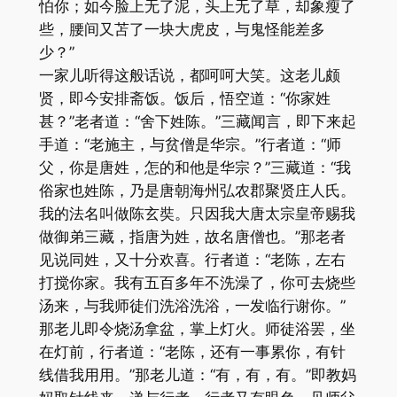
怕你；如今脸上无了泥，头上无了草，却象瘦了
些，腰间又苫了一块大虎皮，与鬼怪能差多
少？”
一家儿听得这般话说，都呵呵大笑。这老儿颇
贤，即今安排斋饭。饭后，悟空道：“你家姓
甚？”老者道：“舍下姓陈。”三藏闻言，即下来起
手道：“老施主，与贫僧是华宗。”行者道：“师
父，你是唐姓，怎的和他是华宗？”三藏道：“我
俗家也姓陈，乃是唐朝海州弘农郡聚贤庄人氏。
我的法名叫做陈玄奘。只因我大唐太宗皇帝赐我
做御弟三藏，指唐为姓，故名唐僧也。”那老者
见说同姓，又十分欢喜。行者道：“老陈，左右
打搅你家。我有五百多年不洗澡了，你可去烧些
汤来，与我师徒们洗浴洗浴，一发临行谢你。”
那老儿即令烧汤拿盆，掌上灯火。师徒浴罢，坐
在灯前，行者道：“老陈，还有一事累你，有针
线借我用用。”那老儿道：“有，有，有。”即教妈