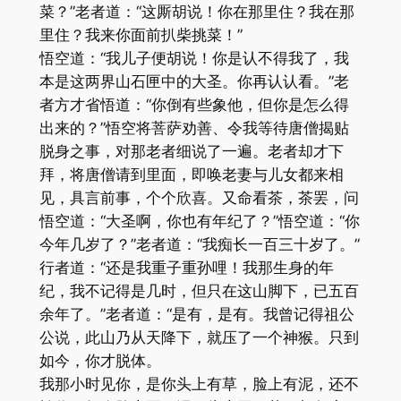
菜？”老者道：“这厮胡说！你在那里住？我在那
里住？我来你面前扒柴挑菜！”
悟空道：“我儿子便胡说！你是认不得我了，我
本是这两界山石匣中的大圣。你再认认看。”老
者方才省悟道：“你倒有些象他，但你是怎么得
出来的？”悟空将菩萨劝善、令我等待唐僧揭贴
脱身之事，对那老者细说了一遍。老者却才下
拜，将唐僧请到里面，即唤老妻与儿女都来相
见，具言前事，个个欣喜。又命看茶，茶罢，问
悟空道：“大圣啊，你也有年纪了？”悟空道：“你
今年几岁了？”老者道：“我痴长一百三十岁了。”
行者道：“还是我重子重孙哩！我那生身的年
纪，我不记得是几时，但只在这山脚下，已五百
余年了。”老者道：“是有，是有。我曾记得祖公
公说，此山乃从天降下，就压了一个神猴。只到
如今，你才脱体。
我那小时见你，是你头上有草，脸上有泥，还不