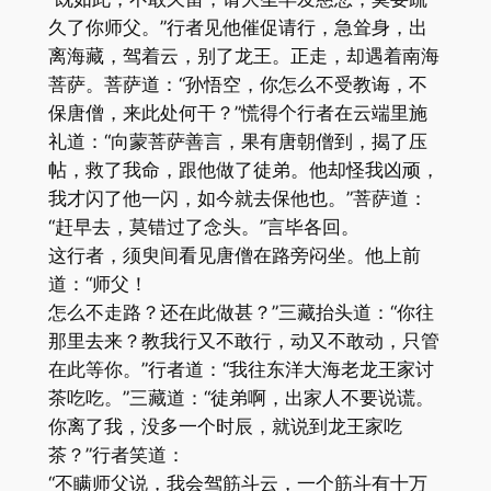
久了你师父。”行者见他催促请行，急耸身，出
离海藏，驾着云，别了龙王。正走，却遇着南海
菩萨。菩萨道：“孙悟空，你怎么不受教诲，不
保唐僧，来此处何干？”慌得个行者在云端里施
礼道：“向蒙菩萨善言，果有唐朝僧到，揭了压
帖，救了我命，跟他做了徒弟。他却怪我凶顽，
我才闪了他一闪，如今就去保他也。”菩萨道：
“赶早去，莫错过了念头。”言毕各回。
这行者，须臾间看见唐僧在路旁闷坐。他上前
道：“师父！
怎么不走路？还在此做甚？”三藏抬头道：“你往
那里去来？教我行又不敢行，动又不敢动，只管
在此等你。”行者道：“我往东洋大海老龙王家讨
茶吃吃。”三藏道：“徒弟啊，出家人不要说谎。
你离了我，没多一个时辰，就说到龙王家吃
茶？”行者笑道：
“不瞒师父说，我会驾筋斗云，一个筋斗有十万