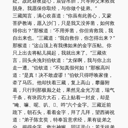
处。故此昼夜提心，晨昏吊胆，只等师父来救我
脱身。我愿保你取经，与你做个徒弟。”
三藏闻言，满心欢喜道：“你虽有此善心，又蒙
菩萨教诲，愿入沙门，只是我又没斧凿，如何救
得你出？”那猴道：“不用斧凿，你但肯救我，我
自出来也。”三藏道：“我自救你，你怎得出来？”
那猴道：“这山顶上有我佛如来的金字压帖。你
只上出去将帖儿揭起，我就出来了。”三藏依
言，回头央浼刘伯钦道：“太保啊，我与你上出
走一遭。”伯钦道：“不知真假何如！”那猴高叫
道：“是真！决不敢虚谬！”伯钦只得呼唤家僮，
牵了马匹。他却扶着三藏，复上高山，攀藤附
葛，只行到那极巅之处，果然见金光万道，瑞气
千条，有块四方大石，石上贴着一封皮，却是
“唵、嘛、呢、叭、、吽”六个金字。三藏近前
跪下，朝石头，看着金字，拜了几拜，望西祷祝
道：“弟子陈玄奘，特奉旨意求经，果有徒弟之
分，揭得金字，救出神猴，同证灵山；若无徒弟