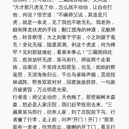
“方才那只虎见了你，怎么就不动动，让自在打
他，何说？悟空道：“不瞒师父说，莫道是只
虎，就是一条龙，见了我也不敢无礼。我老孙，
颇有降龙伏虎的手段，翻江搅海的神通，见貌辨
色，聆音察理，大之则量于宇宙，小之则摄于毫
毛！变化无端，隐显莫测。剥这个虎皮，何为稀
罕？见到那疑难处，看展本事么！”三藏闻得此
言，愈加放怀无虑，策马前行。师徒两个走着
路，说着话，不觉得太阳星坠，但见：焰焰斜辉
返照，天涯海角归云。千出鸟雀噪声频，觅宿投
林成阵。野兽双双对对，回窝族族群群。一勾新
月破黄昏，万点明星光晕。
行者道：师父走动些，天色晚了。那壁厢树木森
森，想必是人家庄院，我们赶早投宿去来。”三
藏果策马而行，径奔人家，到了庄院前下马。行
者撇了行李，走上前，叫声“开门！开门！”那里
面有一老者，扶筇而出，唿喇的开了门，看见行