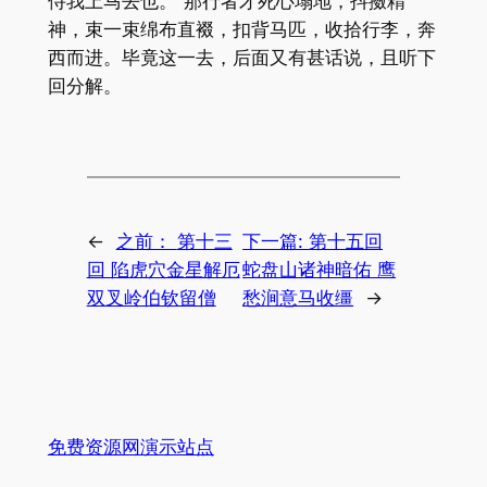
侍我上马去也。”那行者才死心塌地，抖擞精
神，束一束绵布直裰，扣背马匹，收拾行李，奔
西而进。毕竟这一去，后面又有甚话说，且听下
回分解。
←
之前：
第十三
下一篇:
第十五回
回 陷虎穴金星解厄
蛇盘山诸神暗佑 鹰
双叉岭伯钦留僧
愁涧意马收缰
→
免费资源网演示站点