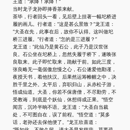
王道：“承降！承降！”
当时龙子龙孙即捧香茶来献。
茶毕，行者回头一看，见后壁上挂著一幅圯桥进
履的画儿。行者道：“这是甚么景致？”龙王道：
“大圣在先，此事在后，故你不认得。这叫做圯
桥三进履。”行者道：“怎的是三进履？”
龙王道：“此仙乃是黄石公，此子乃是汉世张
良。石公坐在圯桥上，忽然失履于桥下，遂唤张
良取来。此子即忙取来，跪献于前。如此三度，
张良略无一毫倨傲怠慢之心，石公遂爱他勤谨，
夜授天书，着他扶汉。后果然运筹帷幄之中，决
胜千里之外。太平后，弃职归山，从赤松子游，
悟成仙道。大圣，你若不保唐僧，不尽勤劳，不
受教诲，到底是个妖仙，休想得成正果。”悟空
闻言，沉吟半晌不语。龙王道：“大圣自当裁
处，不可图自在，误了前程。”悟空道：“莫多
话，老孙还去保他便了。”龙王欣喜道：
“既如此，不敢久留，请大圣早发慈悲，莫要疏