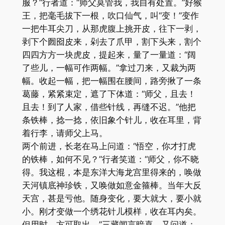
服？”行者道：“师父莫管我，我自有处置。”好猴
王，把毫毛拔下一根，吹口仙气，叫“变！”变作
一把牛耳尖刀，从那虎腹上挑开皮，往下一剥，
剥下个囫囵皮来，剁去了爪甲，割下头来，割个
四四方方一块虎皮，提起来，量了一量道：“阔
了些儿，一幅可作两幅。”拿过刀来，又裁为两
幅。收起一幅，把一幅围在腰间，路旁揪了一条
葛藤，紧紧束定，遮了下体道：“师父，且去！
且去！到了人家，借些针线，再缝不迟。”他把
条铁棒，捻一捻，依旧象个针儿，收在耳里，背
着行李，请师父上马。
两个前进，长老在马上问道：“悟空，你才打虎
的铁棒，如何不见？”行者笑道：“师父，你不晓
得。我这棍，本是东洋大海龙宫里得来的，唤做
天河镇底神珍铁，又唤做如意金箍棒。当年大反
天宫，甚是亏他。随身变化，要大就大，要小就
小。刚才变做一个绣花针儿模样，收在耳内矣。
但用时，方可取出。”三藏闻言暗喜。又问道：