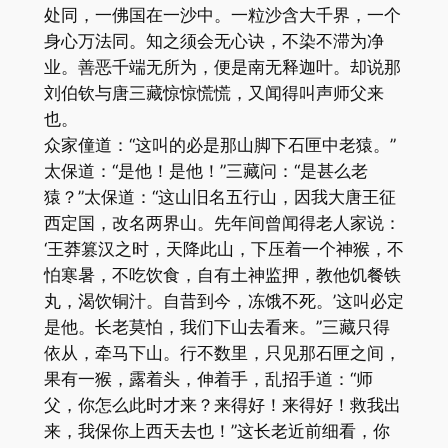
处同，一佛国在一沙中。一粒沙含大千界，一个
身心万法同。知之须会无心诀，不染不滞为净
业。善恶千端无所为，便是南无释迦叶。却说那
刘伯钦与唐三藏惊惊慌慌，又闻得叫声师父来
也。
众家僮道：“这叫的必是那山脚下石匣中老猿。”
太保道：“是他！是他！”三藏问：“是甚么老
猿？”太保道：“这山旧名五行山，因我大唐王征
西定国，改名两界山。先年间曾闻得老人家说：
‘王莽篡汉之时，天降此山，下压着一个神猴，不
怕寒暑，不吃饮食，自有土神监押，教他饥餐铁
丸，渴饮铜汁。自昔到今，冻饿不死。’这叫必定
是他。长老莫怕，我们下山去看来。”三藏只得
依从，牵马下山。行不数里，只见那石匣之间，
果有一猴，露着头，伸着手，乱招手道：“师
父，你怎么此时才来？来得好！来得好！救我出
来，我保你上西天去也！”这长老近前细看，你