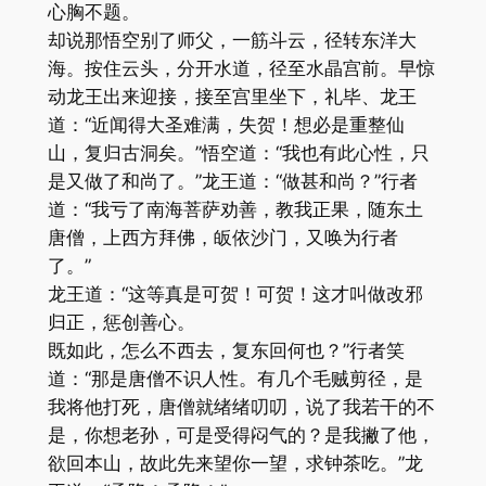
心胸不题。
却说那悟空别了师父，一筋斗云，径转东洋大
海。按住云头，分开水道，径至水晶宫前。早惊
动龙王出来迎接，接至宫里坐下，礼毕、龙王
道：“近闻得大圣难满，失贺！想必是重整仙
山，复归古洞矣。”悟空道：“我也有此心性，只
是又做了和尚了。”龙王道：“做甚和尚？”行者
道：“我亏了南海菩萨劝善，教我正果，随东土
唐僧，上西方拜佛，皈依沙门，又唤为行者
了。”
龙王道：“这等真是可贺！可贺！这才叫做改邪
归正，惩创善心。
既如此，怎么不西去，复东回何也？”行者笑
道：“那是唐僧不识人性。有几个毛贼剪径，是
我将他打死，唐僧就绪绪叨叨，说了我若干的不
是，你想老孙，可是受得闷气的？是我撇了他，
欲回本山，故此先来望你一望，求钟茶吃。”龙