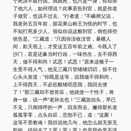
宁死决不敢行凶。我就死，也只是一身，你却杀
了他六人，如何理说？此事若告到官，就是你老
子做官，也说不过去。”行者道：“不瞒师父说，
我老孙五百年前，据花果山称王为怪的时节，也
不知打死多少人。假似你说这般到官，倒也得些
状告是。”三藏道：“只因你没收没管，暴横人
间，欺天诳上，才受这五百年前之难。今既入了
沙门，若是还象当时行凶，一味伤生，去不得西
天，做不得和尚！忒恶！忒恶！”原来这猴子一
生受不得人气，他见三藏只管绪绪叨叨，按不住
心头火发道：“你既是这等，说我做不得和尚，
上不得西天，不必惩般绪咶恶我，我回去便
了！”那三藏却不曾答应，他就使一个性子，将
身一纵，说一声“老孙去也！”三藏急抬头，早已
不见，只闻得呼的一声，回东而去。撇得那长老
孤孤零零，点头自叹，悲怨不已，道：“这厮！
这等不受教诲！我但说他几句，他怎么就无形无
影的，径回去了？罢！罢！罢！也是我命里不该