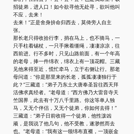
招徒弟，进人口！如今欲寻他无处寻，欲叫他叫
不应，去来！
去来！”正是舍身拚命归西去，莫倚旁人自主
张。
那长老只得收拾行李，捎在马上，也不骑马，一
只手柱着锡杖，一只手揪着缰绳，凄凄凉凉，往
西前进。行不多时，只见山路前面，有一个年高
的老母，捧一件绵衣，绵衣上有一顶花帽。三藏
见他来得至近，慌忙牵马，立于右侧让行。那老
母问道：“你是那里来的长老，孤孤凄凄独行于
此？”三藏道：“弟子乃东土大唐奉圣旨往西天拜
活佛求真经者。”老母道：“西方佛乃大雷音寺天
竺国界，此去有十万八千里路。你这等单人独
马，又无个伴侣，又无个徒弟，你如何去得！”
三藏道：“弟子日前收得一个徒弟，他性泼凶
顽，是我说了他几句，他不受教，遂渺然而去
也。”老母道：“我有这一领绵布直裰，一顶嵌金