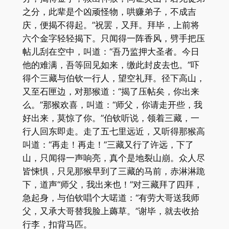
之分，此辈是个凶顽怪物，哄赚弟子，不成吉
庆，便揭不得起。”祝罢，又拜。拜毕，上前将
六个金字轻轻揭下。只闻得一阵香风，劈手把压
帖儿刮在空中，叫道：“吾乃监押大圣者。今日
他的难满，吾等回见如来，缴此封皮去也。”吓
得个三藏与伯钦一行人，望空礼拜。径下高山，
又至石匣边，对那猴道：“揭了压帖矣，你出来
么。”那猴欢喜，叫道：“师父，你请走开些，我
好出来，莫惊了你。”伯钦听说，领着三藏，一
行人回东即走。走了五七里远近，又听得那猴高
叫道：“再走！再走！”三藏又行了许远，下了
山，只闻得一声响亮，真个是地裂山崩。众人尽
皆悚惧，只见那猴早到了三藏的马前，赤淋淋跪
下，道声“师父，我出来也！”对三藏拜了四拜，
急起身，与伯钦唱个大喏道：“有劳大哥送我师
父，又承大哥替我脸上薅草。”谢毕，就去收拾
行李，扣背马匹。