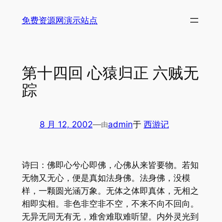
跳
免费资源网演示站点
至
内
容
第十四回 心猿归正 六贼无
踪
8 月 12, 2002
—
admin
于
西游记
由
诗曰：佛即心兮心即佛，心佛从来皆要物。若知
无物又无心，便是真如法身佛。法身佛，没模
样，一颗圆光涵万象。无体之体即真体，无相之
相即实相。非色非空非不空，不来不向不回向。
无异无同无有无，难舍难取难听望。内外灵光到