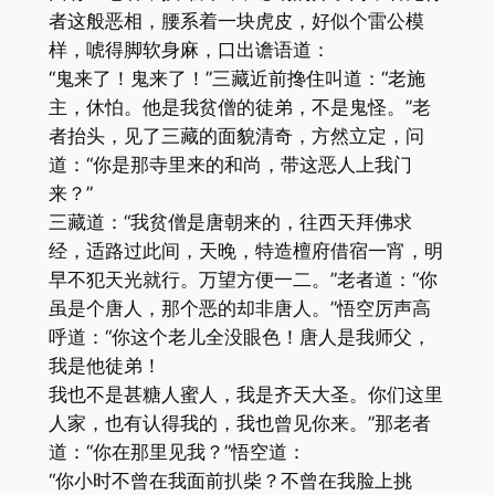
者这般恶相，腰系着一块虎皮，好似个雷公模
样，唬得脚软身麻，口出谵语道：
“鬼来了！鬼来了！”三藏近前搀住叫道：“老施
主，休怕。他是我贫僧的徒弟，不是鬼怪。”老
者抬头，见了三藏的面貌清奇，方然立定，问
道：“你是那寺里来的和尚，带这恶人上我门
来？”
三藏道：“我贫僧是唐朝来的，往西天拜佛求
经，适路过此间，天晚，特造檀府借宿一宵，明
早不犯天光就行。万望方便一二。”老者道：“你
虽是个唐人，那个恶的却非唐人。”悟空厉声高
呼道：“你这个老儿全没眼色！唐人是我师父，
我是他徒弟！
我也不是甚糖人蜜人，我是齐天大圣。你们这里
人家，也有认得我的，我也曾见你来。”那老者
道：“你在那里见我？”悟空道：
“你小时不曾在我面前扒柴？不曾在我脸上挑