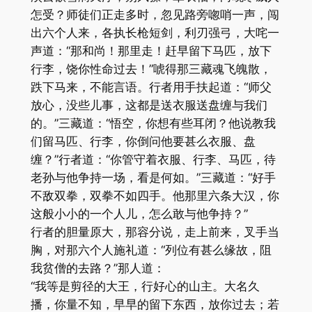
怎受？师徒们正走多时，忽见路旁唿哨一声，闯
出六个人来，各执长枪短剑，利刃强弓，大咤一
声道：“那和尚！那里走！赶早留下马匹，放下
行李，饶你性命过去！”唬得那三藏魂飞魄散，
跌下马来，不能言语。行者用手扶起道：“师父
放心，没些儿事，这都是送衣服送盘缠与我们
的。”三藏道：“悟空，你想有些耳闭？他说教我
们留马匹、行李，你倒问他要甚么衣服、盘
缠？”行者道：“你管守着衣服、行李、马匹，待
老孙与他争持一场，看是何如。”三藏道：“好手
不敌双拳，双拳不如四手。他那里六条大汉，你
这般小小的一个人儿，怎么敢与他争持？”
行者的胆量原大，那容分说，走上前来，叉手当
胸，对那六个人施礼道：“列位有甚么缘故，阻
我贫僧的去路？”那人道：
“我等是剪径的大王，行好心的山主。大名久
播，你量不知，早早的留下东西，放你过去；若