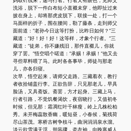
妈取针线来，递与行者。行者又有眼色，见师父
洗浴，脱下一件白布短小直裰未穿，他即扯过来
披在身上，却将那虎皮脱下，联接一处，打一个
马面样的折子，围在腰间，勒了藤条，走到师父
面前道：“老孙今日这等打扮，比昨日如何？”三
藏道：“好！好！好！这等样，才象个行者。”三
藏道：“徒弟，你不嫌残旧，那件直裰儿，你就
穿了罢。”悟空唱个喏道：“承赐！承赐！”他又去
寻些草料喂了马。此时各各事毕，师徒与那老
儿，亦各归寝。
次早，悟空起来，请师父走路。三藏着衣，教行
者收拾铺盖行李。正欲告辞，只见那老儿，早具
脸汤，又具斋饭。斋罢，方才起身。三藏上马，
行者引路，不觉饥餐渴饮，夜宿晓行，又值初冬
时候，但见那：霜凋红叶千林瘦，岭上几株松柏
秀。未开梅蕊散香幽，暖短昼，小春候，菊残荷
尽山茶茂。寒桥古树争枝斗，曲涧涓涓泉水溜。
淡云欲雪满天浮，朔风骤，牵衣袖，向晚寒威人