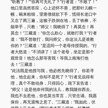
“听教了！”“你再可无礼了？”行者道：“不敢了！”
他口里虽然答应，心上还怀不善，把那针儿幌一
幌，碗来粗细，望唐僧就欲下手，慌得长老口中
又念了两三遍，这猴子跌倒在地，丢了铁棒，不
能举手，只教：“师父！我晓得了！再莫念！再
莫念！”三藏道：“你怎么欺心，就敢打我？”行者
道：“我不曾敢打，我问师父，你这法儿是谁教
你的？”三藏道：“是适间一个老母传授我的。”行
者大怒道：“不消讲了！这个老母，坐定是那个
观世音！他怎么那等害我！等我上南海打他
去！”三藏道：
“此法既是他授与我，他必然先晓得了。你若寻
他，他念起来，你却不是死了？”行者见说得有
理，真个不敢动身，只得回心，跪下哀告道：
“师父！这是他奈何我的法儿，教我随你西去。
我也不去惹他，你也莫当常言，只管念诵。我愿
保你，再无退悔之意了。”三藏道：“既如此，伏