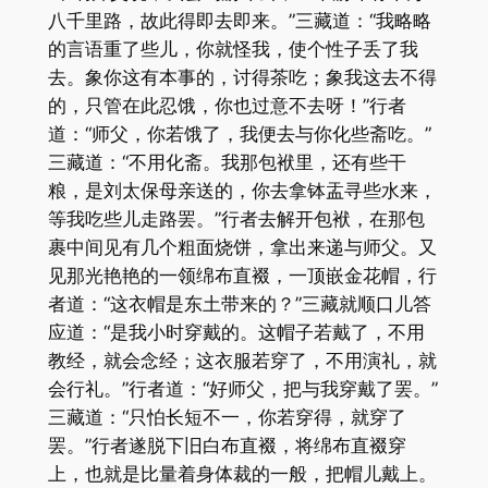
八千里路，故此得即去即来。”三藏道：“我略略
的言语重了些儿，你就怪我，使个性子丢了我
去。象你这有本事的，讨得茶吃；象我这去不得
的，只管在此忍饿，你也过意不去呀！”行者
道：“师父，你若饿了，我便去与你化些斋吃。”
三藏道：“不用化斋。我那包袱里，还有些干
粮，是刘太保母亲送的，你去拿钵盂寻些水来，
等我吃些儿走路罢。”行者去解开包袱，在那包
裹中间见有几个粗面烧饼，拿出来递与师父。又
见那光艳艳的一领绵布直裰，一顶嵌金花帽，行
者道：“这衣帽是东土带来的？”三藏就顺口儿答
应道：“是我小时穿戴的。这帽子若戴了，不用
教经，就会念经；这衣服若穿了，不用演礼，就
会行礼。”行者道：“好师父，把与我穿戴了罢。”
三藏道：“只怕长短不一，你若穿得，就穿了
罢。”行者遂脱下旧白布直裰，将绵布直裰穿
上，也就是比量着身体裁的一般，把帽儿戴上。