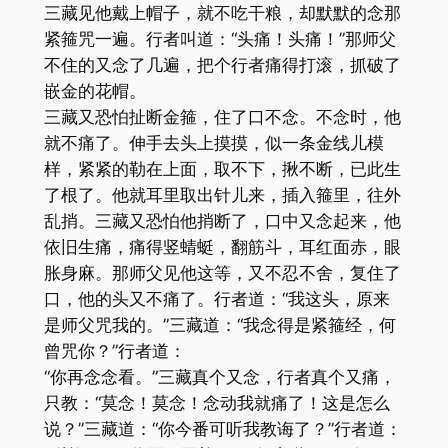
三藏见他戴上帽子，就不吃干粮，却默默的念那
紧箍咒一遍。行者叫道：“头痛！头痛！”那师父
不住的又念了几遍，把个行者痛得打滚，抓破了
嵌金的花帽。
三藏又恐怕扯断金箍，住了口不念。不念时，他
就不痛了。伸手去头上摸摸，似一条金线儿模
样，紧紧的勒在上面，取不下，揪不断，已此生
了根了。他就耳里取出针儿来，插入箍里，往外
乱捎。三藏又恐怕他捎断了，口中又念起来，他
依旧生痛，痛得竖蜻蜓，翻筋斗，耳红面赤，眼
胀身麻。那师父见他这等，又不忍不舍，复住了
口，他的头又不痛了。行者道：“我这头，原来
是师父咒我的。”三藏道：“我念得是紧箍经，何
曾咒你？”行者道：
“你再念念看。”三藏真个又念，行者真个又痛，
只教：“莫念！莫念！念动我就痛了！这是怎么
说？”三藏道：“你今番可听我教诲了？”行者道：