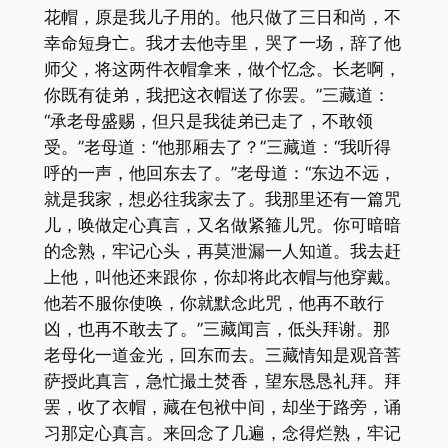
花帽，原是我儿子用的。他只做了三日和尚，不
幸命短身亡。我才去他寺里，哭了一场，辞了他
师父，将这两件衣帽拿来，做个忆念。长老啊，
你既有徒弟，我把这衣帽送了你罢。”三藏道：
“承老母盛赐，但只是我徒弟已走了，不敢领
受。”老母道：“他那厢去了？”三藏道：“我听得
呼的一声，他回东去了。”老母道：“东边不远，
就是我家，想必往我家去了。我那里还有一篇咒
儿，唤做定心真言，又名做紧箍儿咒。你可暗暗
的念熟，牢记心头，再莫泄漏一人知道。我去赶
上他，叫他还来跟你，你却将此衣帽与他穿戴。
他若不服你使唤，你就默念此咒，他再不敢行
凶，也再不敢去了。”三藏闻言，低头拜谢。那
老母化一道金光，回东而去。三藏情知是观音菩
萨授此真言，急忙撮土焚香，望东恳恳礼拜。拜
罢，收了衣帽，藏在包袱中间，却坐于路旁，诵
习那定心真言。来回念了几遍，念得烂熟，牢记