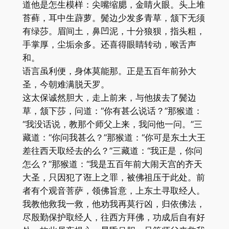
道他是怎生模样：尖嘴缩腮，金睛火眼。头上堆
苔藓，耳中生薜萝。鬓边少发多青草，颔下无须
有绿莎。眉间土，鼻凹泥，十分狼狈，指头粗，
手掌厚，尘垢余多。还喜得眼睛转动，喉舌声
和。
语言虽利便，身体莫能那。正是五百年前孙大
圣，今朝难满脱天罗。
这太保诚然胆大，走上前来，与他拔去了鬓边
草，颔下莎，问道：“你有甚么说话？”那猴道：
“我没话说，教那个师父上来，我问他一问。”三
藏道：“你问我甚么？”那猴道：“你可是东土大王
差往西天取经去的么？”三藏道：“我正是，你问
怎么？”那猴道：“我是五百年前大闹天宫的齐天
大圣，只因犯了诳上之罪，被佛祖压于此处。前
者有个观音菩萨，领佛旨意，上东土寻取经人。
我教他救我一救，他劝我再莫行凶，归依佛法，
尽殷勤保护取经人，往西方拜佛，功成后自有好